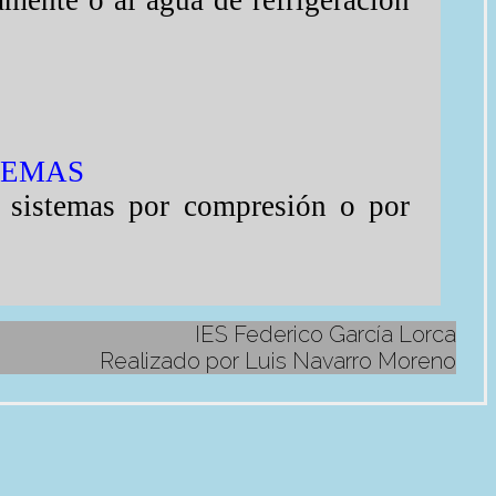
amente o al agua de refrigeración
TEMAS
e sistemas por compresión o por
IES Federico García Lorca
 pueden
Realizado por Luis Navarro Moreno
 están
l buen
odeados
esde el