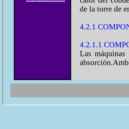
calor del conde
de la torre de 
4.2.1 COMP
4.2.1.1 CO
Las máquinas f
absorción.Ambo
Los
inter
tener muc
constituid
conductor d
de aletas p