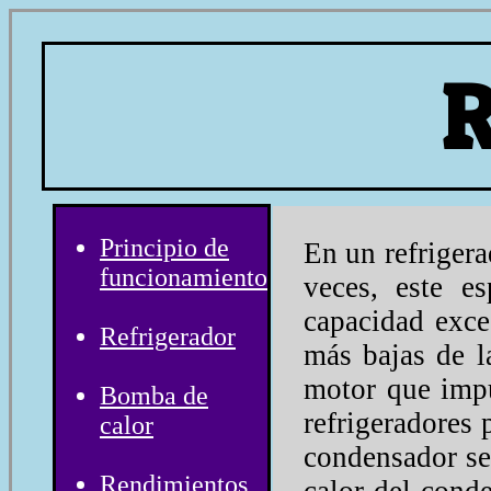
R
Principio de
En un refrigera
funcionamiento
veces, este es
capacidad exce
Refrigerador
más bajas de l
motor que impu
Bomba de
refrigeradores
calor
condensador se 
Rendimientos