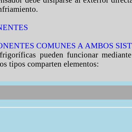
nsador debe disiparse al exterior direct
enfriamiento.
ONENTES
MPONENTES COMUNES A AMBOS SIS
rigoríficas pueden funcionar mediant
s tipos comparten elementos:
cambiadores
(evaporador/condensador)
hos diseños, pero los más comunes
os por
largas tuberías
de un materia
el calor, como el cobre o el aluminio r
ara facilitar la conducción del calor d