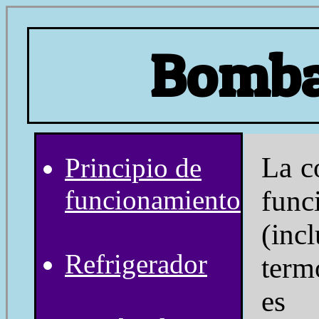
Bomba
La c
Principio de
funcionamiento
func
(incl
Refrigerador
term
es 