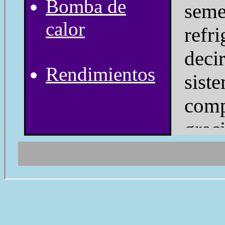
Bomba de
seme
calor
refri
dec
Rendimientos
sis
comp
graci
mec
com
sist
cal