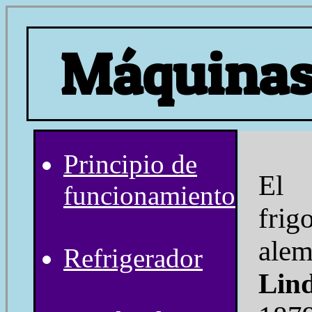
Máquinas 
Principio de
El 
funcionamiento
frig
ale
Refrigerador
Lin