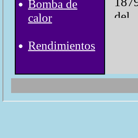
1879
Bomba de
de
calor
frig
do
Rendimientos
natu
mecá
al 
mism
El 
espo